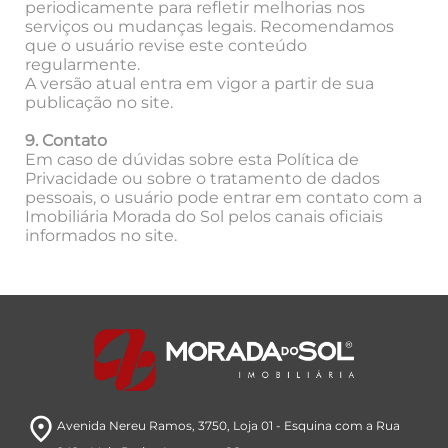
periodicamente para refletir melhorias nos
serviços ou mudanças legais. Recomendamos
que o usuário revise este conteúdo
regularmente.
A versão atual entra em vigor a partir de sua
publicação no site.
9. Contato
Em caso de dúvidas sobre esta Política de
Privacidade ou sobre o tratamento de dados
pessoais, o usuário pode entrar em contato com a
Imobiliária Morada do Sol pelos canais oficiais
informados no site.
room
Avenida Nereu Ramos, 3750
, Loja 01 - Esquina com a Rua