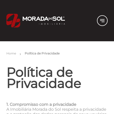
notes
Home
Política de Privacidade
chevron_right
Política de
Privacidade
1. Compromisso com a privacidade
A Imobiliária Morada do Sol respeita a privacidade